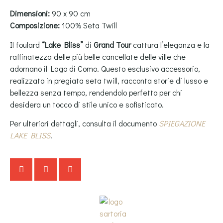
Dimensioni:
90 x 90 cm
Composizione:
100% Seta Twill
Il foulard
“Lake Bliss”
di
Grand Tour
cattura l’eleganza e la
raffinatezza delle più belle cancellate delle ville che
adornano il Lago di Como. Questo esclusivo accessorio,
realizzato in pregiata seta twill, racconta storie di lusso e
bellezza senza tempo, rendendolo perfetto per chi
desidera un tocco di stile unico e sofisticato.
Per ulteriori dettagli, consulta il documento
SPIEGAZIONE
LAKE BLISS
.