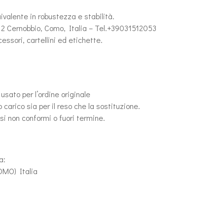
uivalente in robustezza e stabilità.
012 Cernobbio, Como, Italia – Tel.+39031512053
essori, cartellini ed etichette.
sato per l’ordine originale
carico sia per il reso che la sostituzione.
resi non conformi o fuori termine.
a:
OMO) Italia