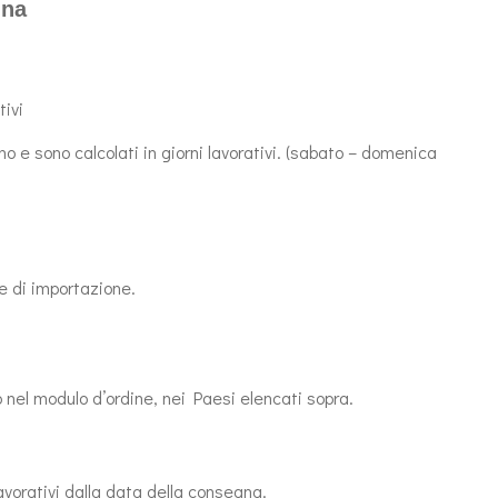
gna
ivi
ino e sono calcolati in giorni lavorativi. (sabato – domenica
se di importazione.
o nel modulo d’ordine, nei Paesi elencati sopra.
lavorativi dalla data della consegna.