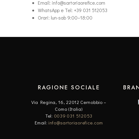
Email: info@sartoriaorefice.com
WhatsApp e Tel: +39 031 512053
Orari: lun-sab 9:00–18:00
RAGIONE SOCIALE
BRA
Via Regina, 16, 22012 Cernobbio –
Como (Italia)
Tel:
0039 031 512053
Email:
info@sartoriaorefice.com