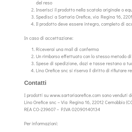
del reso
Inserisci il prodotto nella scatola originale o eq
Spedisci a Sartoria Orefice, via Regina 16, 22
Il prodotto deve essere integro, completo di acc
In caso di accettazione:
Riceverai una mail di conferma
Un rimborso effettuato con lo stesso metodo di u
Spese di spedizione, dazi e tasse restano a tuo 
Lino Orefice snc si riserva il diritto di rifiutare 
Contatti
I prodotti su www.sartoriaorefice.com sono venduti d
Lino Orefice snc – Via Regina 16, 22012 Cernobbio (C
REA CO-239607 – P.IVA 02090140134
Per informazioni: