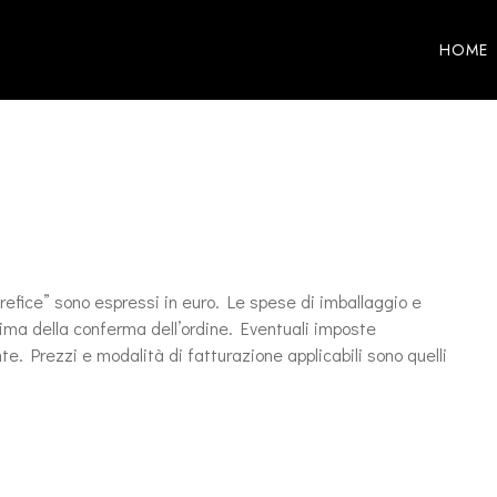
HOME
 Orefice” sono espressi in euro. Le spese di imballaggio e
rima della conferma dell’ordine. Eventuali imposte
te. Prezzi e modalità di fatturazione applicabili sono quelli