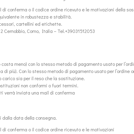
di conferma o il codice ordine ricevuto e le motivazioni della sost
quivalente in robustezza e stabilità.
essori, cartellini ed etichette.
012 Cernobbio, Como, Italia – Tel.+39031512053
olo costa meno) con lo stesso metodo di pagamento usato per l’ordi
 di più). Con lo stesso metodo di pagamento usato per l’ordine o
carico sia per il reso che la sostituzione.
sostituzioni non conformi o fuori termini.
ti verrà inviata una mail di conferma
vi dalla data della consegna.
 di conferma o il codice ordine ricevuto e le motivazioni